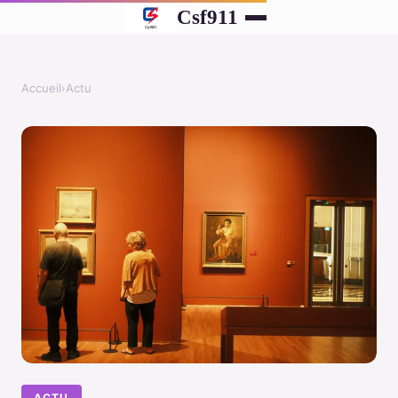
Csf911
Accueil
›
Actu
ACTU