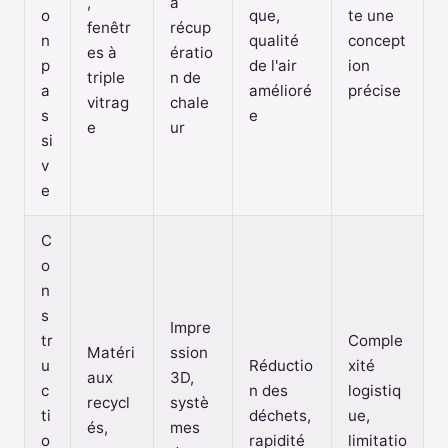
,
à
o
que,
te une
fenêtr
récup
n
qualité
concept
es à
ératio
p
de l'air
ion
triple
n de
a
amélioré
précise
vitrag
chale
s
e
e
ur
si
v
e
C
o
n
s
Impre
tr
Comple
Matéri
ssion
u
Réductio
xité
aux
3D,
c
n des
logistiq
recycl
systè
ti
déchets,
ue,
és,
mes
o
rapidité
limitatio