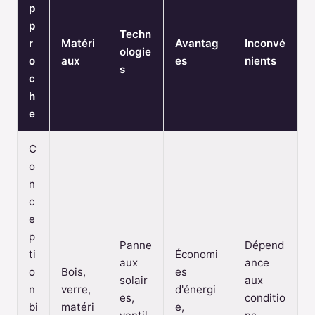
p
p
Techn
r
Matéri
Avantag
Inconvé
ologie
o
aux
es
nients
s
c
h
e
C
o
n
c
e
p
Panne
Dépend
ti
Économi
aux
ance
o
Bois,
es
solair
aux
n
verre,
d'énergi
es,
conditio
bi
matéri
e,