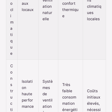
ventil
ns
o
aux
confort
ation
climatiq
cl
locaux
thermiqu
natur
ues
i
e
elle
locales
m
a
ti
q
u
e
C
o
n
Isolati
Systè
s
Très
on
mes
tr
faible
Coûts
haute
de
u
consom
initiaux
perfor
ventil
c
mation
élevés,
mance
ation
ti
énergéti
nécessi