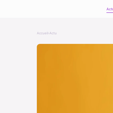
Act
Accueil
›
Actu