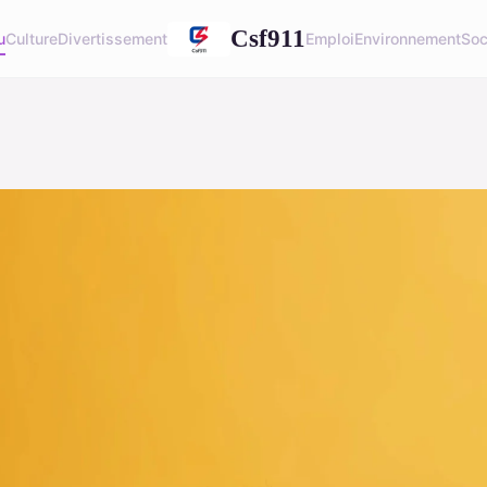
Csf911
u
Culture
Divertissement
Emploi
Environnement
Soc