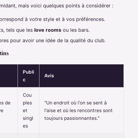
imidant, mais voici quelques points à considérer :
orrespond à votre style et à vos préférences.
ts, tels que les
love rooms
ou les bars.
res pour avoir une idée de la qualité du club.
tins
Publi
Avis
c
Cou
es de
ples
"Un endroit où l'on se sent à
ve
et
l'aise et où les rencontres sont
singl
toujours passionnantes."
es