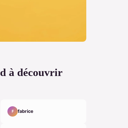
rd à découvrir
fabrice
F