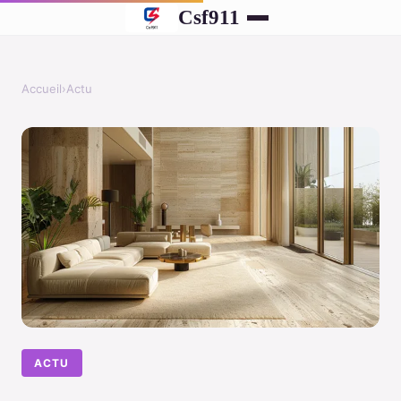
Csf911
Accueil
›
Actu
ACTU