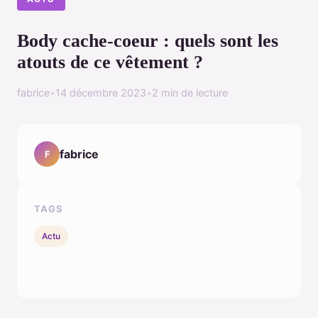
Body cache-coeur : quels sont les
atouts de ce vêtement ?
fabrice
•
14 décembre 2023
•
2 min de lecture
fabrice
F
TAGS
Actu