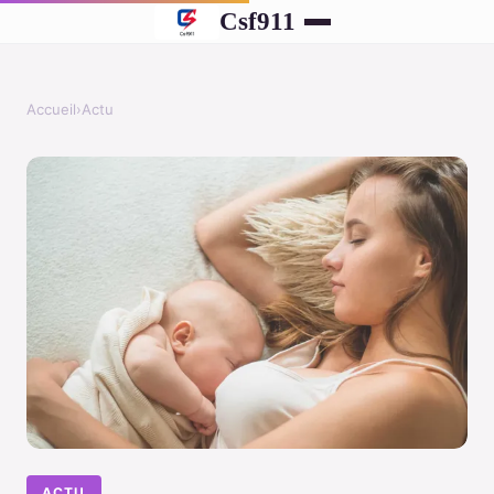
Csf911
Accueil
›
Actu
ACTU