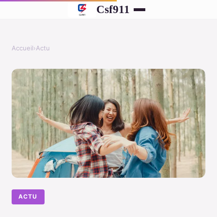
Csf911
Accueil
›
Actu
ACTU