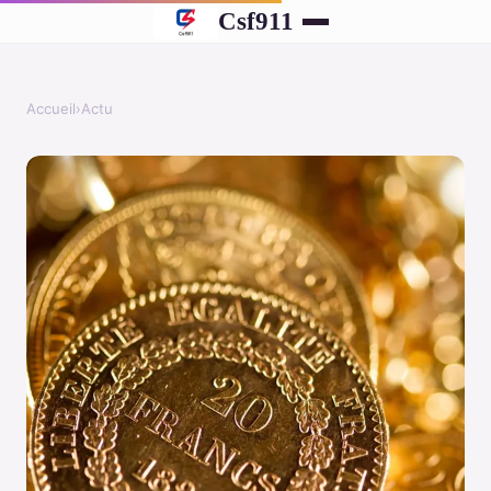
Csf911
Accueil
›
Actu