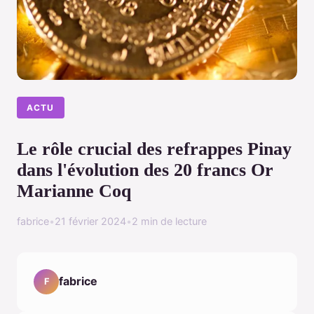
ACTU
Le rôle crucial des refrappes Pinay
dans l'évolution des 20 francs Or
Marianne Coq
fabrice
•
21 février 2024
•
2 min de lecture
fabrice
F