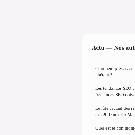
Actu — Nos autr
Comment préserver la
tibétain ?
Les tendances SEO au
freelances SEO doiven
Le rôle crucial des r
des 20 francs Or Ma
Quel est le bon mome