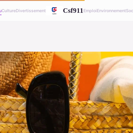
Csf911
u
Culture
Divertissement
Emploi
Environnement
Soc