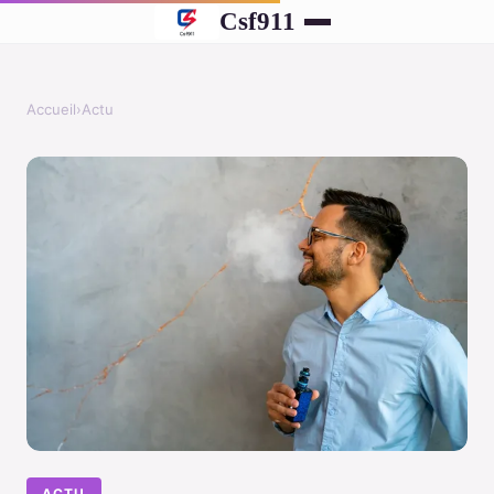
Csf911
Accueil
›
Actu
ACTU